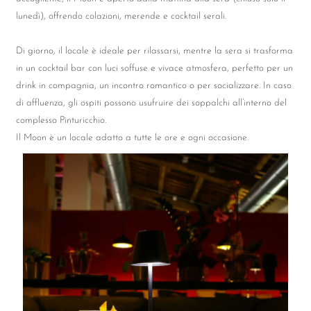
lunedì), offrendo colazioni, merende e cocktail serali.
Di giorno, il locale è ideale per rilassarsi, mentre la sera si trasforma
in un cocktail bar con luci soffuse e vivace atmosfera, perfetto per un
drink in compagnia, un incontro romantico o per socializzare. In caso
di affluenza, gli ospiti possono usufruire dei soppalchi all’interno del
complesso Pinturicchio.
Il Moon è un locale adatto a tutte le ore e ogni occasione.