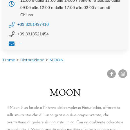
12:00 e dalle 17:00 alle 24:00 / Venerdì e Sabato dalle
09:00 alle 12:00 e dalle 17:00 alle 02:00 / Lunedì
Chiuso.
+39 3281497410
+39 3318521454
-
Home
>
Ristorazione
>
MOON
MOON
Il Moon è un locale all’interno del complesso Pinturicchio, affacciato
sulle mura storiche di Lucca grazie a due ampie vetrate, che
permettono di godere di una vista unica. Con un ambiente colorato e
accogliente, il Moon è aperto dalla mattina alla sera (chiuso solo il